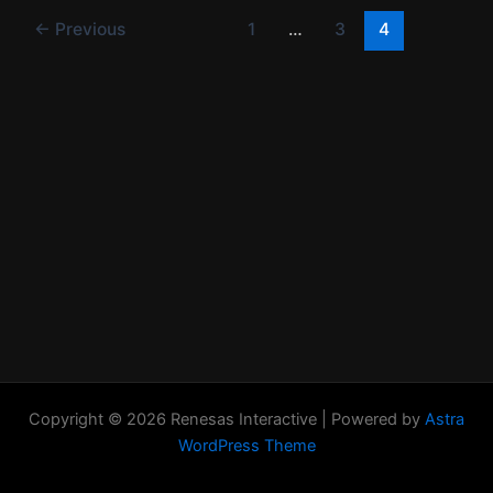
←
Previous
1
…
3
4
Copyright © 2026 Renesas Interactive | Powered by
Astra
WordPress Theme