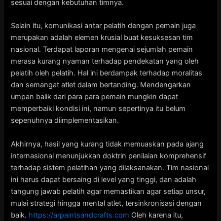
sesuai dengan kebutuhan timnya.
Selain itu, komunikasi antar pelatih dengan pemain juga
merupakan adalah elemen krusial buat kesuksesan tim
nasional. Terdapat laporan mengenai sejumlah pemain
merasa kurang nyaman terhadap pendekatan yang oleh
pelatih oleh pelatih. Hal ini berdampak terhadap moralitas
dan semangat atlet dalam bertanding. Mendengarkan
umpan balik dari para para pemain mungkin dapat
memperbaiki kondisi ini, namun sepertinya itu belum
sepenuhnya diimplementasikan.
Akhirnya, hasil yang kurang tidak memuaskan pada ajang
internasional menunjukkan doktrin penilaian komprehensif
terhadap sistem pelatihan yang dilaksanakan. Tim nasional
ini harus dapat bersaing di level yang tinggi, dan adalah
tangung jawab pelatih agar memastikan agar setiap unsur,
mulai strategi hingga mental atlet, tersinkronisasi dengan
baik.
https://arpaintsandcrafts.com
Oleh karena itu,