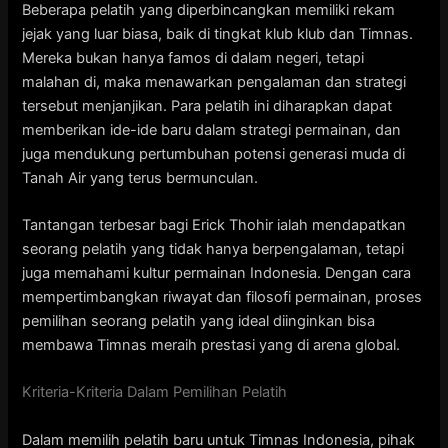
Beberapa pelatih yang diperbincangkan memiliki rekam
jejak yang luar biasa, baik di tingkat klub klub dan Timnas.
Mereka bukan hanya famos di dalam negeri, tetapi
malahan di, maka menawarkan pengalaman dan strategi
tersebut menjanjikan. Para pelatih ini diharapkan dapat
memberikan ide-ide baru dalam strategi permainan, dan
juga mendukung pertumbuhan potensi generasi muda di
Tanah Air yang terus bermunculan.
Tantangan terbesar bagi Erick Thohir ialah mendapatkan
seorang pelatih yang tidak hanya berpengalaman, tetapi
juga memahami kultur permainan Indonesia. Dengan cara
mempertimbangkan riwayat dan filosofi permainan, proses
pemilihan seorang pelatih yang ideal diinginkan bisa
membawa Timnas meraih prestasi yang di arena global.
Kriteria-Kriteria Dalam Pemilihan Pelatih
Dalam memilih pelatih baru untuk Timnas Indonesia, pihak